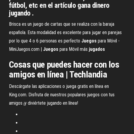
fútbol, etc en el artículo gana dinero
jugando .
Brisca es un juego de cartas que se realiza con la baraja
española. Esta modalidad es excelente para jugar en parejas
por lo que 4 o 6 personas es perfecto
Juegos
para Móvil -
MiniJuegos.com |
Juegos
para Móvil más
jugados
Cosas que puedes hacer con los
amigos
en
línea
| Techlandia
Descárgate las aplicaciones o juega gratis en línea en
King.com. Disfruta de nuestros populares juegos con tus
amigos ¡y diviértete jugando en línea!