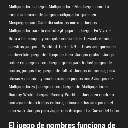
Multijugador - Juegos Multijugador - MiniJuegos.com La
mejor selección de juegos multijugador gratis en
Minijuegos.com Cada día subimos nuevos Juegos
Multijugador para tu disfrute ¡A jugar! ... Juegos En Vivo. + ....
Reta a tus amigos y compite contra ellos. Descubre todos
nuestros juegos ... World of Tanks. 4.9 .... Draw and guess es
un divertido juego de dibujo en línea. Juegos gratis - Juega
online en juegos.com Juegos gratis para todos! juegos de
carros, juegos friv, juegos de fútbol, Juegos de cocina, para
chicas y chicos... ¡y mucho más en juegos.com! Juegos de
Multijugadores | Juegos.com Juegos de Multijugadores. ...
Rummy World. Juegas. Rummy World ..... Juega en contra o
con ayuda de extraños en línea, o busca a tus amigos en el
sitio web. Juegos para Jugar con Amigos - La Cueva del Lobo
El juego de nombres funciona de