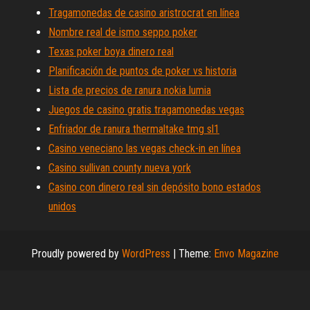
Tragamonedas de casino aristrocrat en línea
Nombre real de ismo seppo poker
Texas poker boya dinero real
Planificación de puntos de poker vs historia
Lista de precios de ranura nokia lumia
Juegos de casino gratis tragamonedas vegas
Enfriador de ranura thermaltake tmg sl1
Casino veneciano las vegas check-in en línea
Casino sullivan county nueva york
Casino con dinero real sin depósito bono estados
unidos
Proudly powered by
WordPress
|
Theme:
Envo Magazine