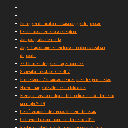
Entrega a domicilio del casino gigante pessac
Casino más cercano a raleigh nc
Juegos gratis de ruleta
Jugar tragamonedas en línea con dinero real sin
depósito
720 formas de ganar tragamonedas
Schwalbe black jack hs 407
Borderlands 2 técnicas de máquinas tragamonedas
Nuevo margaritaville casino biloxi ms
Freespin casino códigos de bonificación de depósito
sin regla 2019
Clasificaciones de manos holdem de texas
Club world casino bono sin depósito 2019
Reglas de blackjack de grand casino mille lacs