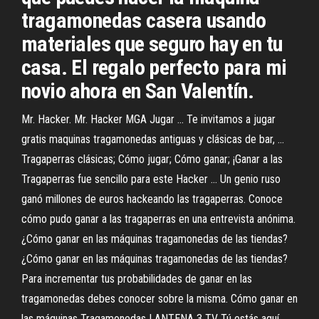
tragamonedas casera usando
materiales que seguro hay en tu
casa. El regalo perfecto para mi
novio ahora en San Valentín.
Mr. Hacker. Mr. Hacker MGA Jugar ... Te invitamos a jugar
gratis maquinas tragamonedas antiguas y clásicas de bar, ...
Tragaperras clásicas; Cómo jugar; Cómo ganar; ¡Ganar a las
Tragaperras fue sencillo para este Hacker ... Un genio ruso
ganó millones de euros hackeando las tragaperras. Conoce
cómo pudo ganar a las tragaperras en una entrevista anónima.
¿Cómo ganar en las máquinas tragamonedas de las tiendas?
¿Cómo ganar en las máquinas tragamonedas de las tiendas?
Para incrementar tus probabilidades de ganar en las
tragamonedas debes conocer sobre la misma. Cómo ganar en
las máquinas Tragamonedas | ANTENA 3 TV Tú estás aquí