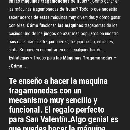
en
las
máquinas
tragamonedas
de frutas? ¿Cómo ganar en
las máquinas tragamonedas de frutas? Todo lo que necesita
saber acerca de estas máquinas muy divertidas y cómo ganar
con ellas.
Cómo
funcionan
las
máquinas
tragaperras de los
casinos Uno de los juegos de azar más populares en nuestro
país es la máquina tragamonedas, tragaperras o, en inglés,
slots. Se pueden encontrar en casi cualquier bar de ...
Estrategias y Trucos para
las
Máquinas
Tragamonedas
—
¿
Cómo
...
Te enseño a hacer la maquina
tragamonedas con un
mecanismo muy sencillo y
funcional. El regalo perfecto
para San Valentín.Algo genial es
que puedes hacer la máquina