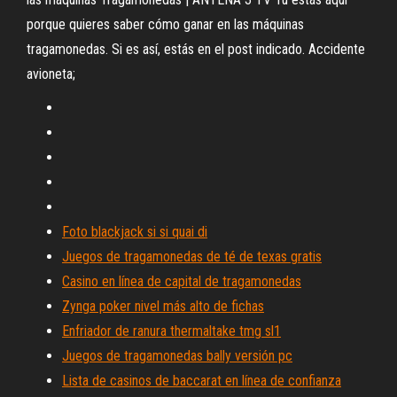
porque quieres saber cómo ganar en las máquinas
tragamonedas. Si es así, estás en el post indicado. Accidente
avioneta;
Foto blackjack si si quai di
Juegos de tragamonedas de té de texas gratis
Casino en línea de capital de tragamonedas
Zynga poker nivel más alto de fichas
Enfriador de ranura thermaltake tmg sl1
Juegos de tragamonedas bally versión pc
Lista de casinos de baccarat en línea de confianza