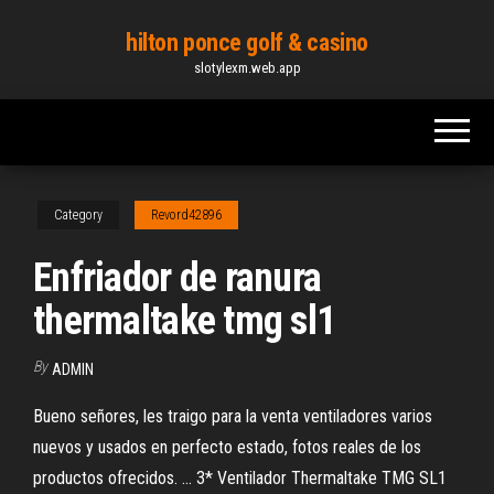
Skip
hilton ponce golf & casino
to
slotylexm.web.app
the
content
Category
Revord42896
Enfriador de ranura
thermaltake tmg sl1
By
ADMIN
Bueno señores, les traigo para la venta ventiladores varios
nuevos y usados en perfecto estado, fotos reales de los
productos ofrecidos. ... 3* Ventilador Thermaltake TMG SL1