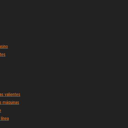
asino
tes
s valientes
as máquinas
e
línea