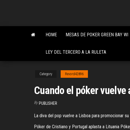
Skip
to
the
content
HOME
MESAS DE POKER GREEN BAY WI
LEY DEL TERCERO A LA RULETA
Category
Revord42896
Cuando el póker vuelve 
By
PUBLISHER
La diva del pop vuelve a Lisboa para promocionar su
Póker de Cristiano y Portugal aplasta a Lituania Póker 