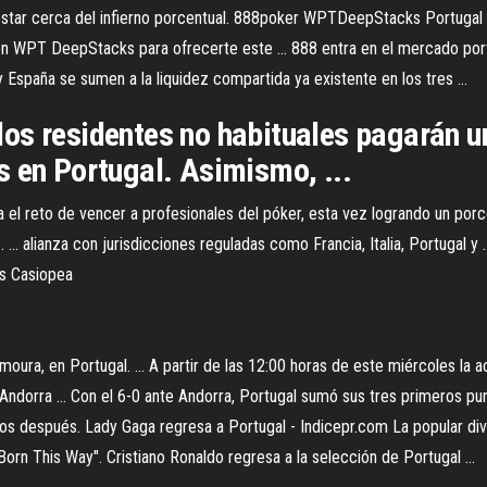
e a estar cerca del infierno porcentual. 888poker WPTDeepStacks Portuga
con WPT DeepStacks para ofrecerte este ... 888 entra en el mercado port
y España se sumen a la liquidez compartida ya existente en los tres ...
. los residentes no habituales pagarán 
s en Portugal. Asimismo, ...
pera el reto de vencer a profesionales del póker, esta vez logrando un por
... ... alianza con jurisdicciones reguladas como Francia, Italia, Portugal 
es Casiopea
moura, en Portugal. ... A partir de las 12:00 horas de este miércoles la 
dorra ... Con el 6-0 ante Andorra, Portugal sumó sus tres primeros punt
ños después. Lady Gaga regresa a Portugal - Indicepr.com La popular diva 
n This Way". Cristiano Ronaldo regresa a la selección de Portugal ...