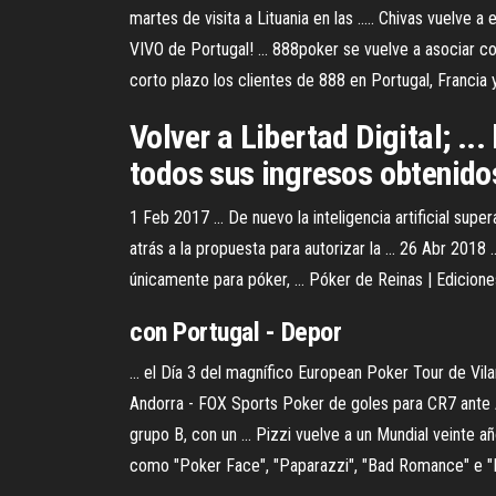
martes de visita a Lituania en las ..... Chivas vuelv
VIVO de Portugal! ... 888poker se vuelve a asociar 
corto plazo los clientes de 888 en Portugal, Francia 
Volver a Libertad Digital; ..
todos sus ingresos obtenido
1 Feb 2017 ... De nuevo la inteligencia artificial su
atrás a la propuesta para autorizar la ... 26 Abr 2018 
únicamente para póker, ... Póker de Reinas | Edicion
con Portugal - Depor
... el Día 3 del magnífico European Poker Tour de Vila
Andorra - FOX Sports Poker de goles para CR7 ante An
grupo B, con un ... Pizzi vuelve a un Mundial veinte a
como "Poker Face", "Paparazzi", "Bad Romance" e "Bor