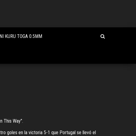
NI KURU TOGA 0.5MM
n This Way".
tro goles en la victoria 5-1 que Portugal se llevó el